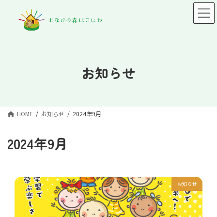
コ
ナ
ン
ビ
テ
ゲ
ン
ー
ツ
シ
へ
ョ
ス
ン
お知らせ
キ
に
ッ
移
プ
動
HOME
お知らせ
2024年9月
2024年9月
お知らせ