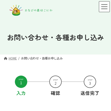
コ
ナ
ン
ビ
テ
ゲ
ン
ー
ツ
シ
へ
ョ
ス
ン
お問い合わせ・各種お申し込み
キ
に
ッ
移
プ
動
HOME
お問い合わせ・各種お申し込み
STEP
STEP
STEP
1
2
3
入力
確認
送信完了