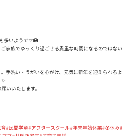
も多いようです🏥
、ご家族でゆっくり過ごせる貴重な時間になるのではない
す。手洗い・うがいを心がけ、元気に新年を迎えられるよ
✨
お願いいたします。
保育
#民間学童
#アフタースクール
#年末年始休業
#冬休み
#
くママ
#共働き家庭
#子育て支援