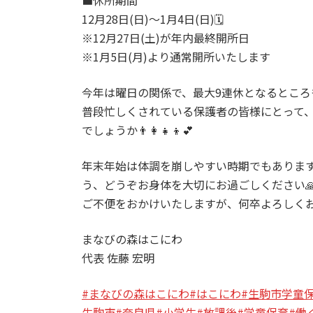
12月28日(日)～1月4日(日)🗓️
※12月27日(土)が年内最終開所日
※1月5日(月)より通常開所いたします
今年は曜日の関係で、最大9連休となるところ
普段忙しくされている保護者の皆様にとって
でしょうか👨‍👩‍👧‍👦💕
年末年始は体調を崩しやすい時期でもありま
う、どうぞお身体を大切にお過ごしください
ご不便をおかけいたしますが、何卒よろしく
まなびの森はこにわ
代表 佐藤 宏明
#まなびの森はこにわ
#はこにわ
#生駒市学童
生駒市
#奈良県
#小学生
#放課後
#学童保育
#働