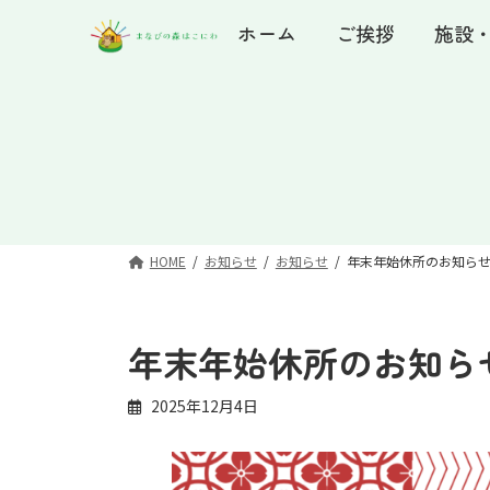
コ
ナ
ホーム
ご挨拶
施設
ン
ビ
テ
ゲ
ン
ー
ツ
シ
へ
ョ
ス
ン
キ
に
ッ
移
プ
動
HOME
お知らせ
お知らせ
年末年始休所のお知らせ
年末年始休所のお知らせ
2025年12月4日