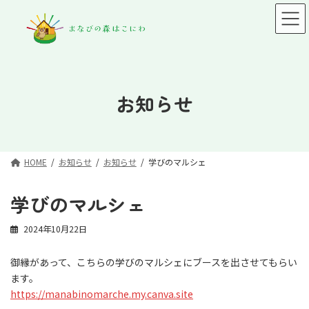
コ
ナ
ン
ビ
テ
ゲ
ン
ー
ツ
シ
へ
ョ
ス
ン
お知らせ
キ
に
ッ
移
プ
動
HOME
お知らせ
お知らせ
学びのマルシェ
学びのマルシェ
2024年10月22日
御縁があって、こちらの学びのマルシェにブースを出させてもらい
ます。
https://manabinomarche.my.canva.site