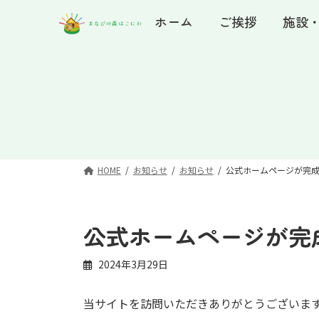
コ
ナ
ホーム
ご挨拶
施設
ン
ビ
テ
ゲ
ン
ー
ツ
シ
へ
ョ
ス
ン
キ
に
ッ
移
プ
動
HOME
お知らせ
お知らせ
公式ホームページが完
公式ホームページが完
2024年3月29日
当サイトを訪問いただきありがとうございま