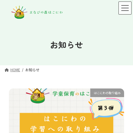
コ
ナ
ン
ビ
テ
ゲ
ン
ー
ツ
シ
へ
ョ
ス
ン
お知らせ
キ
に
ッ
移
プ
動
HOME
お知らせ
はこにわの取り組み