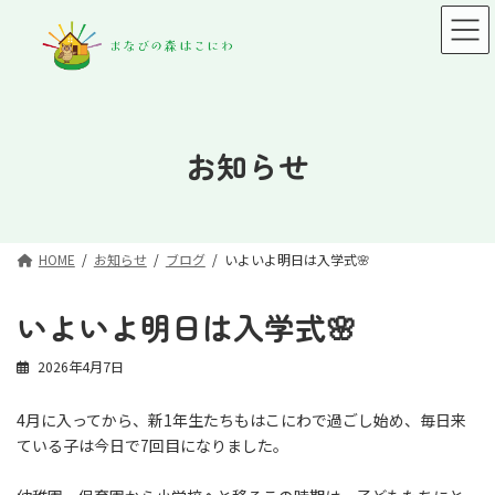
コ
ナ
ン
ビ
テ
ゲ
ン
ー
ツ
シ
へ
ョ
ス
ン
お知らせ
キ
に
ッ
移
プ
動
HOME
お知らせ
ブログ
いよいよ明日は入学式🌸
いよいよ明日は入学式🌸
2026年4月7日
4月に入ってから、新1年生たちもはこにわで過ごし始め、毎日来
ている子は今日で7回目になりました。