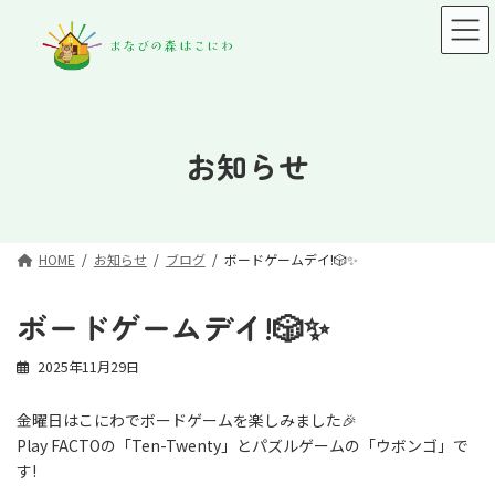
コ
ナ
ン
ビ
テ
ゲ
ン
ー
ツ
シ
へ
ョ
ス
ン
お知らせ
キ
に
ッ
移
プ
動
HOME
お知らせ
ブログ
ボードゲームデイ!🎲✨
ボードゲームデイ!🎲✨
2025年11月29日
金曜日はこにわでボードゲームを楽しみました🎉
Play FACTOの「Ten-Twenty」とパズルゲームの「ウボンゴ」で
す!