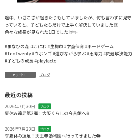
途中、いざこざが起きたりもしていましたが、何も言わずに見守
っていると、子どもたちだけで上手く解決していました👏
色々な成長が見られた1日でした!🌱✨
#まなびの森はこにわ #生駒市 #学童保育 #ボードゲーム
#TenTwenty #ウボンゴ #遊びながら学ぶ #思考力 #問題解決能力
#子どもの成長 #playfacto
ブログ
カテゴリー
最近の投稿
2026年7月30日
ブログ
夏休み遠足第2弾！大阪くらしの今昔館へ🏮
2026年7月23日
ブログ
🦒夏休み遠足！天王寺動物園へ行ってきました🐘