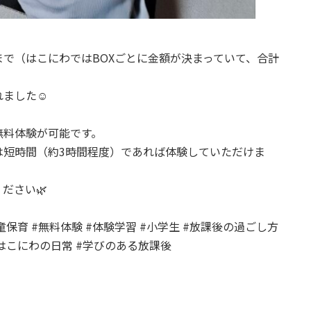
で（はこにわではBOXごとに金額が決まっていて、合計
ました☺️
無料体験が可能です。
は短時間（約3時間程度）であれば体験していただけま
ださい🌿
童保育 #無料体験 #体験学習 #小学生 #放課後の過ごし方
#はこにわの日常 #学びのある放課後