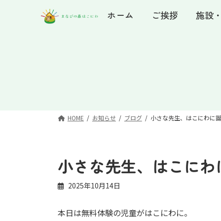
コ
ナ
ホーム
ご挨拶
施設
ン
ビ
テ
ゲ
ン
ー
ツ
シ
へ
ョ
ス
ン
キ
に
ッ
移
プ
動
HOME
お知らせ
ブログ
小さな先生、はこにわに誕生
小さな先生、はこにわに
2025年10月14日
本日は無料体験の児童がはこにわに。