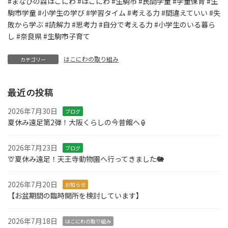
#まなびの森はこにわ #はこにわ #生駒市 #民間学童 #学童保育 #生
駒市学童 #小学生の学び #学習タイム #考える力 #間違えていい #失
敗から学ぶ #読解力 #思考力 #自分で考える力 #小学生のいる暮ら
し #奈良県 #生駒市子育て
はこにわの取り組み
カテゴリー
最近の投稿
2026年7月30日
ブログ
夏休み遠足第2弾！大阪くらしの今昔館へ🏮
2026年7月23日
ブログ
🦒夏休み遠足！天王寺動物園へ行ってきました🐘
2026年7月20日
お知らせ
【お盆期間の臨時開所を検討しています】
2026年7月18日
はこにわの取り組み