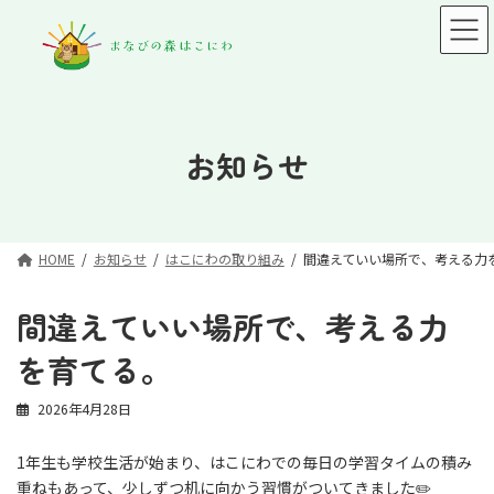
コ
ナ
ン
ビ
テ
ゲ
ン
ー
ツ
シ
へ
ョ
ス
ン
お知らせ
キ
に
ッ
移
プ
動
HOME
お知らせ
はこにわの取り組み
間違えていい場所で、考える力
間違えていい場所で、考える力
を育てる。
2026年4月28日
1年生も学校生活が始まり、はこにわでの毎日の学習タイムの積み
重ねもあって、少しずつ机に向かう習慣がついてきました✏️